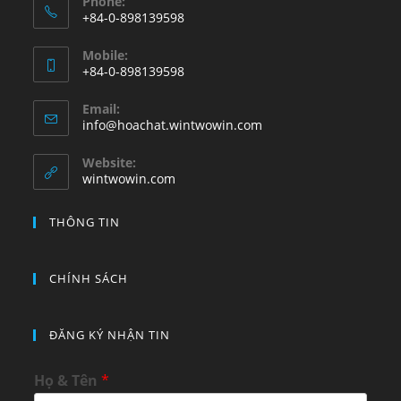
Phone:
+84-0-898139598
Mobile:
+84-0-898139598
Email:
info@hoachat.wintwowin.com
Website:
wintwowin.com
THÔNG TIN
CHÍNH SÁCH
ĐĂNG KÝ NHẬN TIN
Họ & Tên
*