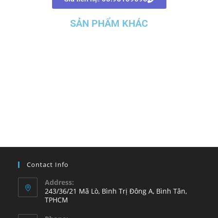
SẢN PHẨM KHÁC
SẢN PHẨM CHÍNH
FRIT TRONG
Chi Tiết
Contact Info
Address:
243/36/21 Mã Lò, Bình Trị Đông A, Bình Tân,
TPHCM